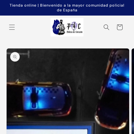
Ir
Tienda online | Bienvenido a la mayor comunidad policial
directamente
de España
al contenido
Carrito
Ir
directamente
a la
información
del producto