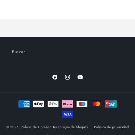
para
para
Cargando...
Default
Default
Title
Title
Buscar
Facebook
Instagram
YouTube
Formas
de
pago
© 2026,
Policia de Corazón
Tecnología de Shopify
Política de privacidad