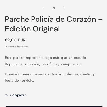
A
e
m
de
1
/
5
2
e
Parche Policía de Corazón –
u
v
m
Edición Original
Precio
€9,00 EUR
habitual
Impuestos incluidos.
Este parche representa algo más que un escudo.
Representa vocación, sacrificio y compromiso.
Diseñado para quienes sienten la profesión, dentro y
fuera de servicio.
Compartir